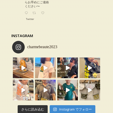
らお早めにご連絡
ください〜
Twitter
Charme beaute
INSTAGRAM
2025/4/3
charmebeaute2023
お知らせです
4月より一部メニュ
ーが値上げとなり
ます
シャンプー、スタ
イリング剤など商
品も4月5月から値
上げの商品があり
ますので、必要な
方はお早めにお買
い求めください
宜しくお願いしま
す
Twitter
さらに読み込む
Instagram でフォロー