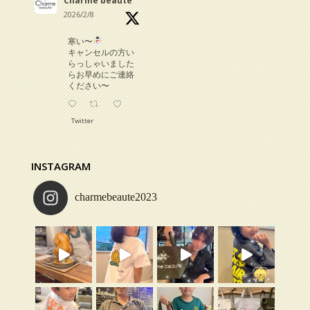
Charme beaute
2026/2/8
寒い〜
キャンセルの方い
らっしゃいました
らお早めにご連絡
ください〜
Twitter
Charme beaute
INSTAGRAM
2025/4/3
charmebeaute2023
お知らせです
4月より一部メニュ
ーが値上げとなり
ます
シャンプー、スタ
イリング剤など商
品も4月5月から値
上げの商品があり
ますので、必要な
方はお早めにお買
い求めください