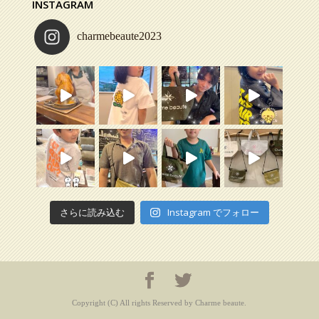
INSTAGRAM
2025/4/3
charmebeaute2023
お知らせです
4月より一部メニュ
ーが値上げとなり
ます
シャンプー、スタ
イリング剤など商
品も4月5月から値
上げの商品があり
ますので、必要な
方はお早めにお買
い求めください
宜しくお願いしま
す
Twitter
さらに読み込む
Instagram でフォロー
Charme beaute
2025/1/4
明けましておめで
とうございます
Copyright (C) All rights Reserved by Charme beaute.
本年も宜しくお願